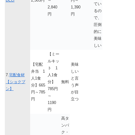
DELI
2,303円
～
円～
てい
2,840
1,390
るの
円
円
で、
圧倒
的に
美味
しい
【ミー
ルキッ
【宅配
美味
ト 1
弁当 1
しい
7.
宅配食材
人1食
人1食
と言
【ショクブ
分】
無料
分】665
う声
ン】
785円
円～785
が目
～
円
立つ
1190
円
高タ
ンパ
ク・