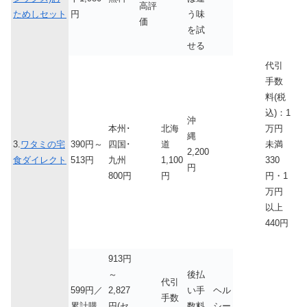
高評
ためしセット
円
う味
価
を試
せる
代引
手数
料(税
込)：1
沖
本州･
北海
万円
縄
3.
ワタミの宅
390円～
四国･
道
未満
2,200
食ダイレクト
513円
九州
1,100
330
円
800円
円
円・1
万円
以上
440円
913円
～
後払
代引
599円／
2,827
い手
ヘル
手数
累計購
円(セ
数料
シー