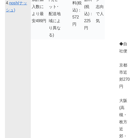
4.
nosh(ナッ
料(税
入数に
ット･
(税
志向
シュ)
込)：
より最
配送地
込)：
で人
572
安499円
域によ
225
気
円
り異な
円
る)
◆自
社便
京都
市近
郊270
円
大阪
(高
槻・
枚方
近
郊・