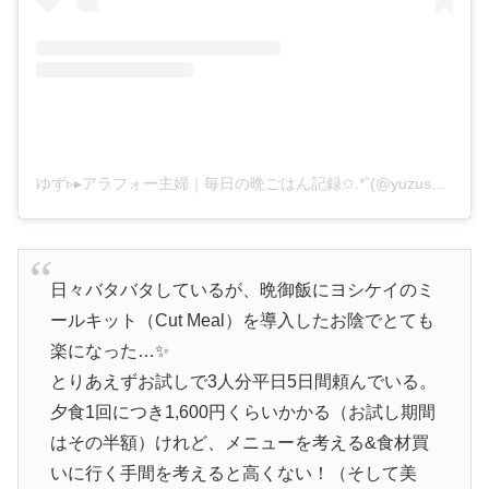
ゆず▹▸アラフォー主婦｜毎日の晩ごはん記録✩.*˚(@yuzusukexl2)がシェアした投稿
日々バタバタしているが、晩御飯にヨシケイのミ
ールキット（Cut Meal）を導入したお陰でとても
楽になった…✨
とりあえずお試しで3人分平日5日間頼んでいる。
夕食1回につき1,600円くらいかかる（お試し期間
はその半額）けれど、メニューを考える&食材買
いに行く手間を考えると高くない！（そして美