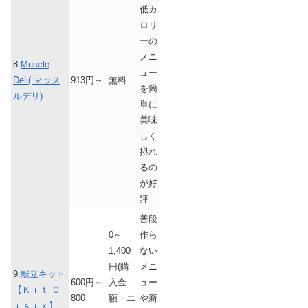
低カ
ロリ
ーの
メニ
8.
Muscle
ュー
Deli( マッス
913円～
無料
を簡
ルデリ)
単に
美味
しく
摂れ
るの
が好
評
普段
0～
作ら
1,400
ない
円(購
メニ
9.
献立キット
600円～
入金
ュー
【Ｋｉｔ Ｏ
800
額・エ
や新
ｉｓｉｘ】