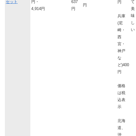
セット
円・
637
て
円
円
4,914円
円
美
味
兵庫
し
(尼
い
崎・
西
宮・
神戸
な
ど)400
円
価格
は税
込表
示
北海
道、
沖