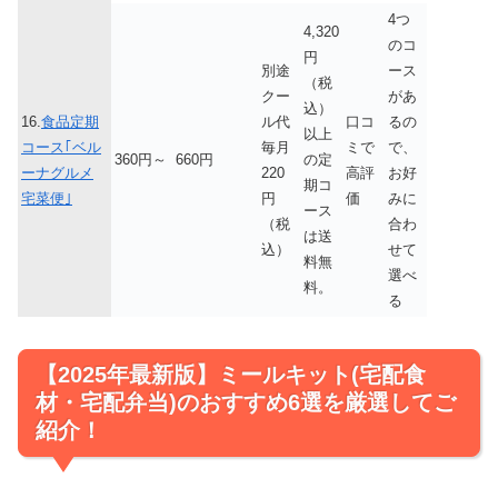
4つ
4,320
のコ
円
別途
ース
（税
クー
があ
込）
16.
食品定期
ル代
口コ
るの
以上
コース｢ベル
毎月
ミで
で、
360円～
660円
の定
ーナグルメ
220
高評
お好
期コ
宅菜便｣
円
価
みに
ース
（税
合わ
は送
込）
せて
料無
選べ
料。
る
【2025年最新版】ミールキット(宅配食
材・宅配弁当)のおすすめ6選を厳選してご
紹介！