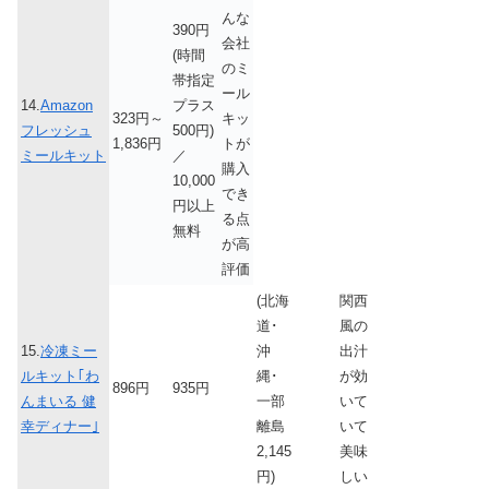
んな
390円
会社
(時間
のミ
帯指定
ール
14.
Amazon
プラス
323円～
キッ
フレッシュ
500円)
1,836円
トが
ミールキット
／
購入
10,000
でき
円以上
る点
無料
が高
評価
(北海
関西
道･
風の
15.
冷凍ミー
沖
出汁
ルキット｢わ
縄･
が効
896円
935円
んまいる 健
一部
いて
幸ディナー｣
離島
いて
2,145
美味
円)
しい