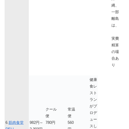
縄、
一部
離島
は、
実費
精算
の場
合あ
り
健康
食レ
スト
ラン
がプ
クール
常温
ロデ
便
便
ュー
6.
筋肉食堂
982円～
780円
560
スし