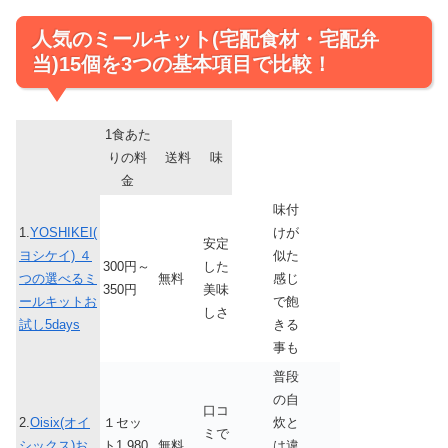
人気のミールキット(宅配食材・宅配弁
当)15個を3つの基本項目で比較！
1食あた
りの料
送料
味
金
味付
1.
YOSHIKEI(
けが
安定
ヨシケイ) ４
似た
300円～
した
つの選べるミ
無料
感じ
350円
美味
ールキットお
で飽
しさ
試し5days
きる
事も
普段
の自
口コ
2.
Oisix(オイ
１セッ
炊と
ミで
シックス)お
ト1,980
無料
は違