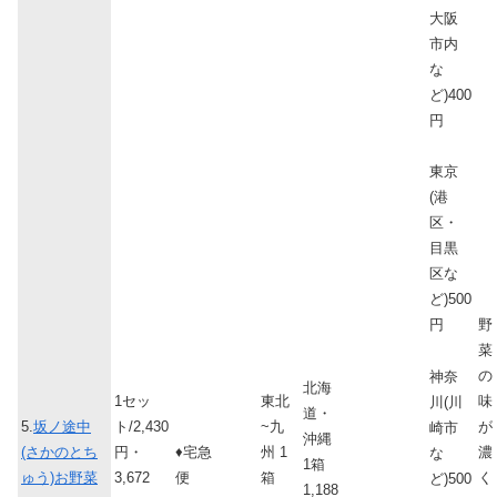
大阪
市内
な
ど)400
円
東京
(港
区・
目黒
区な
ど)500
野
円
菜
の
神奈
北海
1セッ
東北
味
川(川
道・
5.
坂ノ途中
ト/2,430
~九
が
崎市
沖縄
(さかのとち
円・
♦宅急
州 1
濃
な
1箱
ゅう)お野菜
3,672
便
箱
く
ど)500
1,188