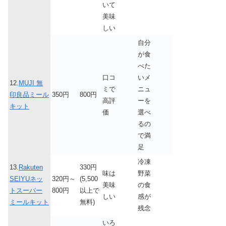
いて
美味
しい
自分
が食
べた
口コ
いメ
12.
MUJI 無
ミで
ニュ
印良品ミール
350円
800円
高評
ーを
キット
価
選べ
るの
で満
足
冷凍
13.
Rakuten
330円
味は
野菜
SEIYUネッ
320円～
(5,500
美味
の食
トスーパー
800円
以上で
しい
感が
ミールキット
無料)
残念
いろ