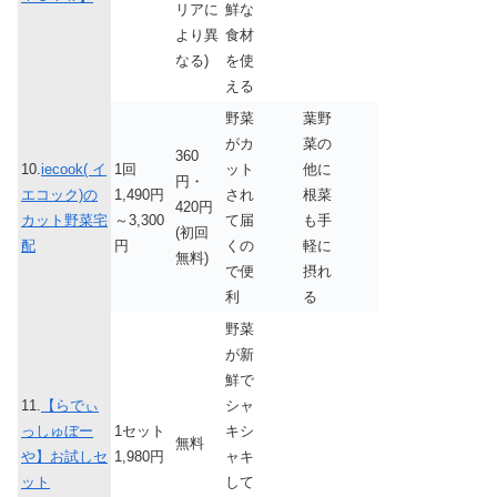
リアに
鮮な
より異
食材
なる)
を使
える
野菜
葉野
がカ
菜の
360
10.
iecook( イ
1回
ット
他に
円・
エコック)の
1,490円
され
根菜
420円
カット野菜宅
～3,300
て届
も手
(初回
配
円
くの
軽に
無料)
で便
摂れ
利
る
野菜
が新
鮮で
11.
【らでぃ
シャ
っしゅぼー
1セット
キシ
無料
や】お試しセ
1,980円
ャキ
ット
して